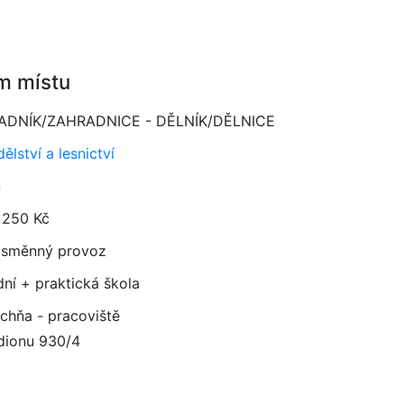
m místu
ADNÍK/ZAHRADNICE - DĚLNÍK/DĚLNICE
lství a lesnictví
n
 250 Kč
směnný provoz
dní + praktická škola
ichňa - pracoviště
dionu 930/4