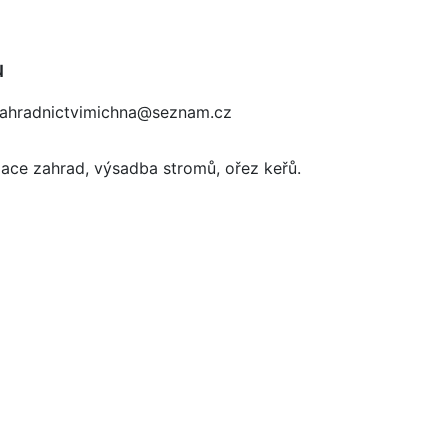
u
: zahradnictvimichna@seznam.cz
izace zahrad, výsadba stromů, ořez keřů.