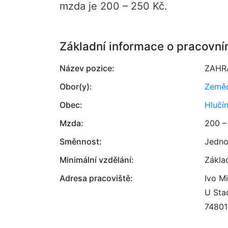
mzda je 200 – 250 Kč.
Základní informace o pracovní
Název pozice:
ZAHR
Obor(y):
Zemědě
Obec:
Hlučí
Mzda:
200 –
Směnnost:
Jedno
Minimální vzdělání:
Zákla
Adresa pracoviště:
Ivo M
U Sta
74801