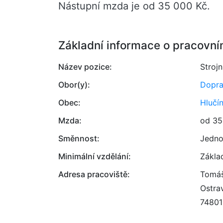
Nástupní mzda je od 35 000 Kč.
Základní informace o pracovní
Název pozice:
Strojn
Obor(y):
Dopr
Obec:
Hlučí
Mzda:
od 35
Směnnost:
Jedno
Minimální vzdělání:
Zákla
Adresa pracoviště:
Tomáš
Ostra
74801