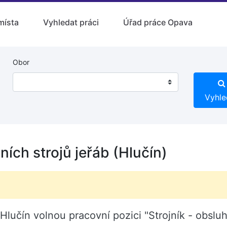
místa
Vyhledat práci
Úřad práce Opava
Obor
Vyhle
ních strojů jeřáb (Hlučín)
lučín volnou pracovní pozici "Strojník - obsluh