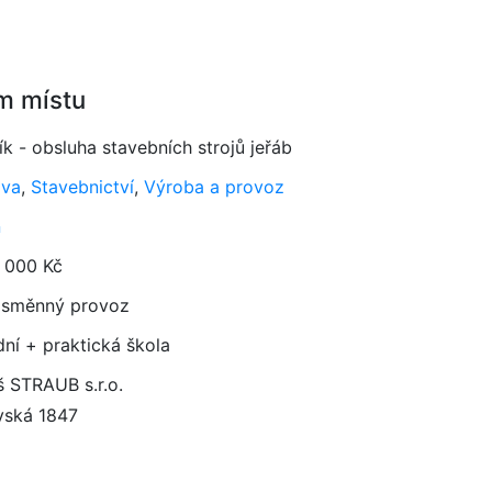
m místu
ík - obsluha stavebních strojů jeřáb
ava
,
Stavebnictví
,
Výroba a provoz
n
 000 Kč
směnný provoz
dní + praktická škola
 STRAUB s.r.o.
vská 1847