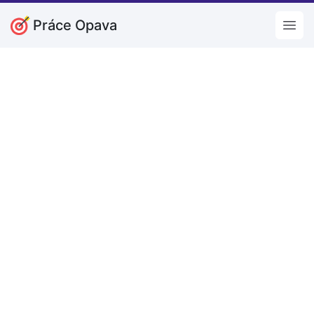
Práce Opava
Open