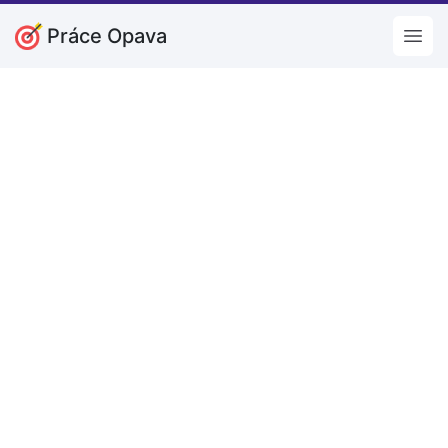
Práce Opava
Open