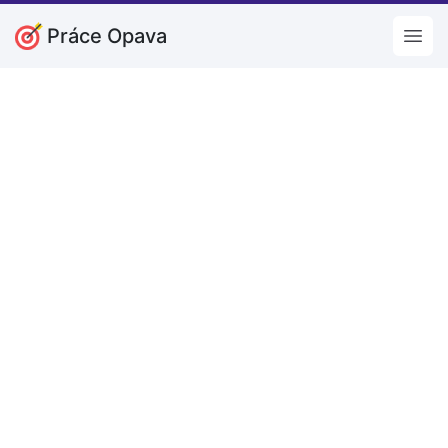
Práce Opava
Open