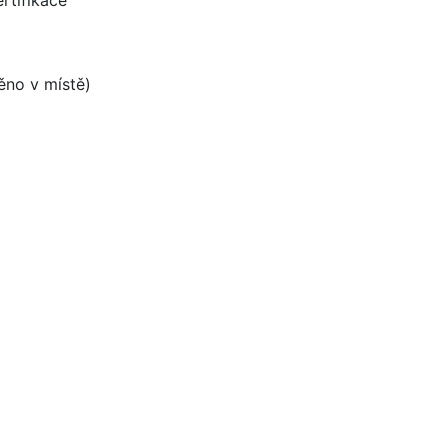
rtifikace
těno v místě)