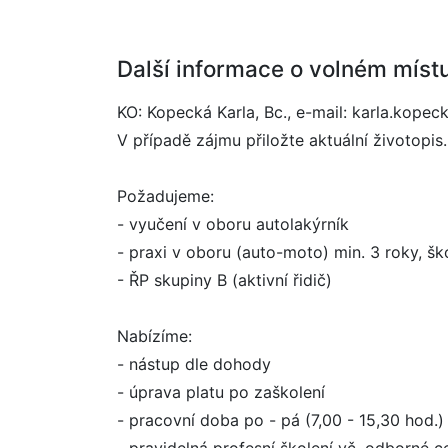
Další informace o volném míst
KO: Kopecká Karla, Bc., e-mail: karla.kope
V případě zájmu přiložte aktuální životo
Požadujeme:
- vyučení v oboru autolakýrník
- praxi v oboru (auto-moto) min. 3 roky, šk
- ŘP skupiny B (aktivní řidič)
Nabízíme:
- nástup dle dohody
- úprava platu po zaškolení
- pracovní doba po - pá (7,00 - 15,30 hod.)