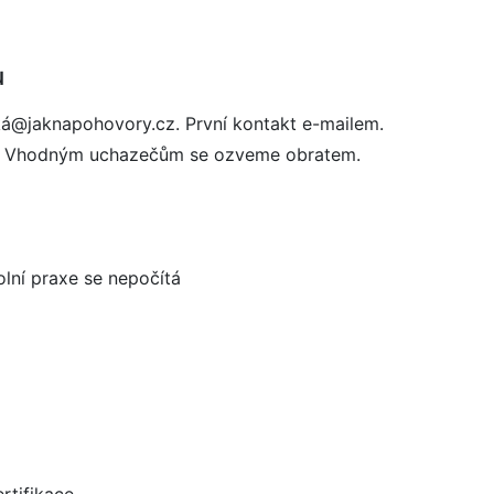
u
cká@jaknapohovory.cz. První kontakt e-mailem.
pis. Vhodným uchazečům se ozveme obratem.
olní praxe se nepočítá