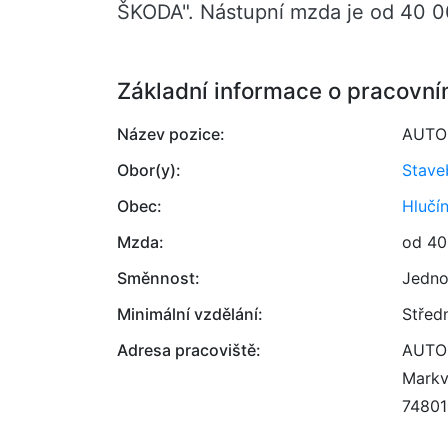
ŠKODA". Nástupní mzda je od 40 0
Základní informace o pracovní
Název pozice:
AUTO
Obor(y):
Stave
Obec:
Hlučí
Mzda:
od 40
Směnnost:
Jedno
Minimální vzdělání:
Střed
Adresa pracoviště:
AUTOC
Markv
74801