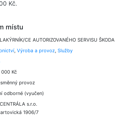
00 Kč.
m místu
LAKÝRNÍK/CE AUTORIZOVANÉHO SERVISU ŠKODA
bnictví
,
Výroba a provoz
,
Služby
n
 000 Kč
směnný provoz
ní odborné (vyučen)
ENTRÁLA s.r.o.
artovická 1906/7