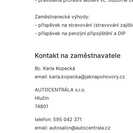
- pravidelná profesní školení vč. odborné ce
Zaměstnanecké výhody:
- příspěvek na stravování (stravování zajiš
- příspěvek na penzijní připojištění a DIP
Kontakt na zaměstnavatele
Bc. Karla Kopecká
email: karla.kopecka@jaknapohovory.cz
AUTOCENTRÁLA s.r.o.
Hlučín
74801
telefon: 595 042 371
email: autosalon@autocentrala.cz