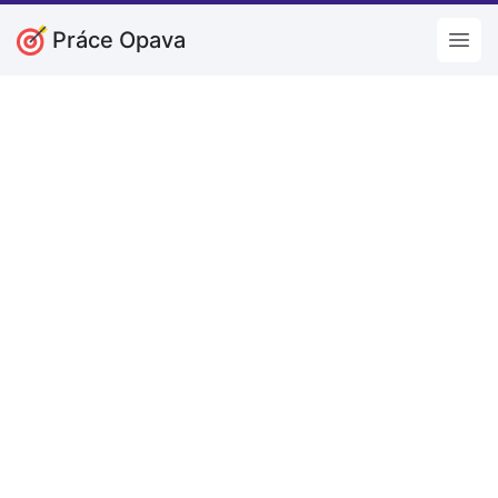
Práce Opava
Open