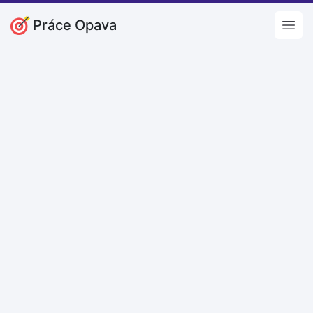
Práce Opava
Open