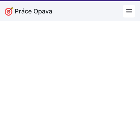
Práce Opava
Open