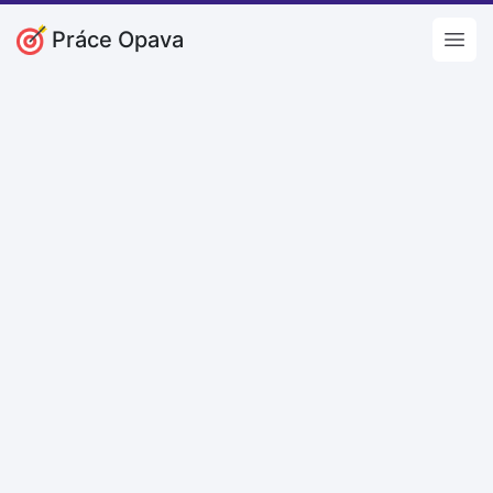
Práce Opava
Open