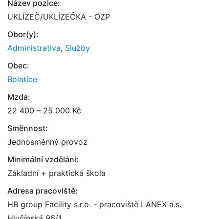
Název pozice:
UKLÍZEČ/UKLÍZEČKA - OZP
Obor(y):
Administrativa
,
Služby
Obec:
Bolatice
Mzda:
22 400 – 25 000 Kč
Směnnost:
Jednosměnný provoz
Minimální vzdělání:
Základní + praktická škola
Adresa pracoviště:
HB group Facility s.r.o. - pracoviště LANEX a.s.
Hlučínská 96/1