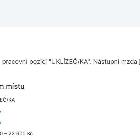
u pracovní pozici "UKLÍZEČ/KA". Nástupní mzda 
m místu
ZEČ/KA
y
a
0 – 22 600 Kč