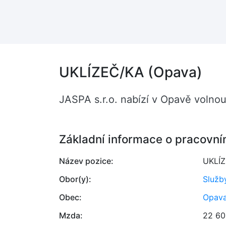
UKLÍZEČ/KA (Opava)
JASPA s.r.o. nabízí v Opavě volno
Základní informace o pracovní
Název pozice:
UKLÍ
Obor(y):
Služb
Obec:
Opav
Mzda:
22 60