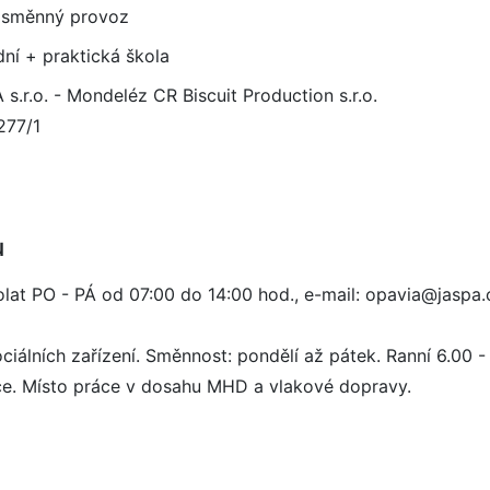
směnný provoz
dní + praktická škola
s.r.o. - Mondeléz CR Biscuit Production s.r.o.
277/1
u
volat PO - PÁ od 07:00 do 14:00 hod., e-mail: opavia@jaspa.
ociálních zařízení. Směnnost: pondělí až pátek. Ranní 6.00 
ce. Místo práce v dosahu MHD a vlakové dopravy.