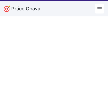
Práce Opava
Open