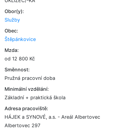
UKLÍZEČ/-KA
Obor(y):
Služby
Obec:
Štěpánkovice
Mzda:
od 12 800 Kč
Směnnost:
Pružná pracovní doba
Minimální vzdělání:
Základní + praktická škola
Adresa pracoviště:
HÁJEK a SYNOVÉ, a.s. - Areál Albertovec
Albertovec 297