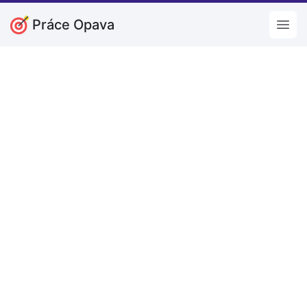
Práce Opava
Open