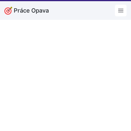
Práce Opava
Open