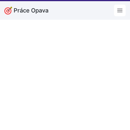
Práce Opava
Open