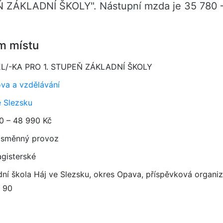
Ň ZÁKLADNÍ ŠKOLY". Nástupní mzda je 35 780 –
m místu
L/-KA PRO 1. STUPEŇ ZÁKLADNÍ ŠKOLY
va a vzdělávání
e Slezsku
0 – 48 990 Kč
směnný provoz
gisterské
dní škola Háj ve Slezsku, okres Opava, příspěvková organi
í 90
2