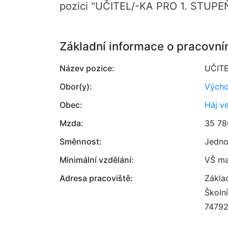
pozici "UČITEL/-KA PRO 1. STUPE
Základní informace o pracovní
Název pozice:
UČITE
Obor(y):
Výcho
Obec:
Háj v
Mzda:
35 78
Směnnost:
Jedno
Minimální vzdělání:
VŠ ma
Adresa pracoviště:
Zákla
Školn
7479