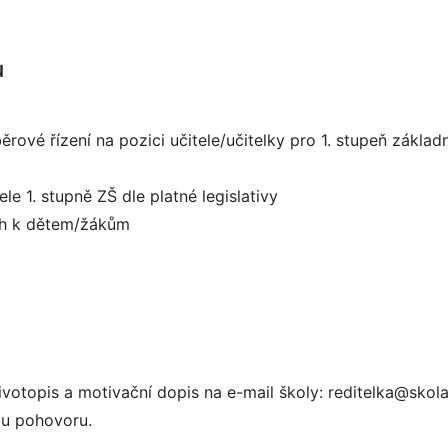
u
rové řízení na pozici učitele/učitelky pro 1. stupeň základn
le 1. stupně ZŠ dle platné legislativy
tah k dětem/žákům
ivotopis a motivační dopis na e-mail školy: reditelka@skol
mu pohovoru.