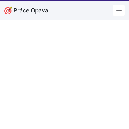
Práce Opava
Open