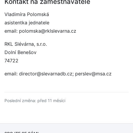
Kontakt na zaměstnavatele
Vladimíra Polomská
asistentka jednatele
email: polomska@rklslevarna.cz
RKL Slévárna, s.r.o.
Dolní Benešov
74722
email: director@slevarnadb.cz; perslev@msa.cz
Poslední změna: před 11 měsíci