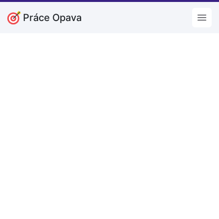
Práce Opava
Open