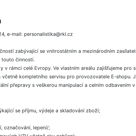
u
24, e-mail: personalistika@rkl.cz
čností zabývající se vnitrostátním a mezinárodním zasílate
 touto činností.
y v rámci celé Evropy. Ve vlastním areálu zajišťujeme pr
m včetně kompletního servisu pro provozovatele E-shopu. 
dální přepravy s veškerou manipulací a celním odbavením v
kající se příjmu, výdeje a skladování zboží;
í, označování, lepení/;