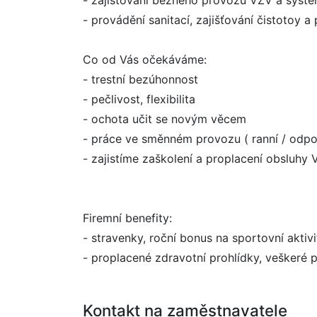
- zajišťování běžného provozu VZV a systé
- provádění sanitací, zajišťování čistotoy 
Co od Vás očekáváme:
- trestní bezúhonnost
- pečlivost, flexibilita
- ochota učit se novým věcem
- práce ve směnném provozu ( ranní / odpo
- zajistíme zaškolení a proplacení obsluhy
Firemní benefity:
- stravenky, roční bonus na sportovní aktivi
- proplacené zdravotní prohlídky, veškeré 
Kontakt na zaměstnavatele