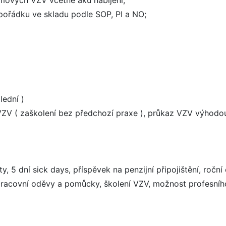
mových VZV včetně aku nabíjení;
a pořádku ve skladu podle SOP, PI a NO;
lední )
 VZV ( zaškolení bez předchozí praxe ), průkaz VZV výhodo
ty, 5 dní sick days, příspěvek na penzijní připojištění, ročn
pracovní oděvy a pomůcky, školení VZV, možnost profesního