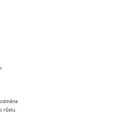
u
í odměna
 růstu.