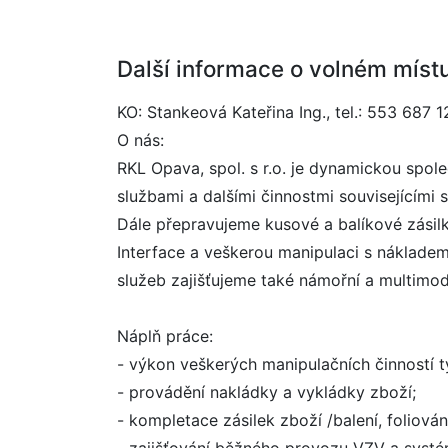
Další informace o volném míst
KO: Stankeová Kateřina Ing., tel.: 553 687 1
O nás:
RKL Opava, spol. s r.o. je dynamickou spole
službami a dalšími činnostmi souvisejícími s
Dále přepravujeme kusové a balíkové zásilk
Interface a veškerou manipulaci s náklade
služeb zajišťujeme také námořní a multimo
Náplň práce:
- výkon veškerých manipulačních činností tý
- provádění nakládky a vykládky zboží;
- kompletace zásilek zboží /balení, foliován