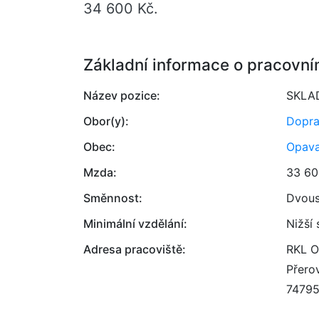
34 600 Kč.
Základní informace o pracovní
Název pozice:
SKLA
Obor(y):
Dopr
Obec:
Opav
Mzda:
33 60
Směnnost:
Dvou
Minimální vzdělání:
Nižší
Adresa pracoviště:
RKL Op
Přero
7479