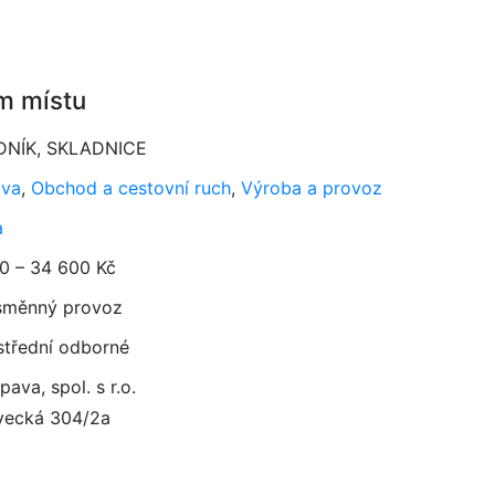
m místu
DNÍK, SKLADNICE
ava
,
Obchod a cestovní ruch
,
Výroba a provoz
a
0 – 34 600 Kč
směnný provoz
 střední odborné
ava, spol. s r.o.
vecká 304/2a
5