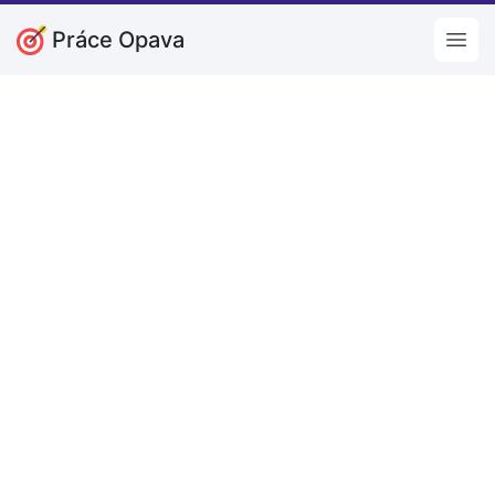
Práce Opava
Open