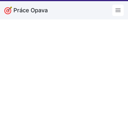
Práce Opava
Open