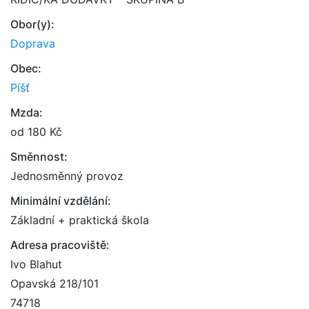
Obor(y):
Doprava
Obec:
Píšť
Mzda:
od 180 Kč
Směnnost:
Jednosměnný provoz
Minimální vzdělání:
Základní + praktická škola
Adresa pracoviště:
Ivo Blahut
Opavská 218/101
74718