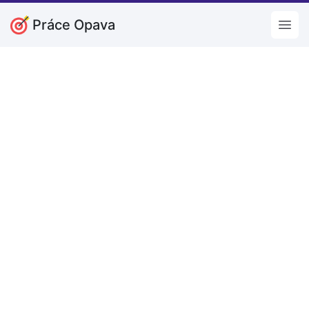
Práce Opava
Open