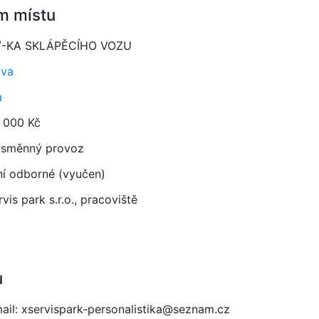
m místu
Č/-KA SKLÁPĚCÍHO VOZU
ava
a
 000 Kč
směnný provoz
ní odborné (vyučen)
rvis park s.r.o., pracoviště
u
mail: xservispark-personalistika@seznam.cz