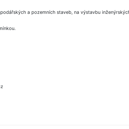
podářských a pozemních staveb, na výstavbu inženýrských 
mínkou.
cz