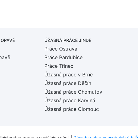
 OPAVĚ
ÚŽASNÁ PRÁCE JINDE
Práce Ostrava
pavě
Práce Pardubice
Práce Třinec
Úžasná práce v Brně
Úžasná práce Děčín
Úžasná práce Chomutov
Úžasná práce Karviná
Úžasná práce Olomouc
inisterstva práce a sociálních věcí. |
Zásady ochrany osobních údajů