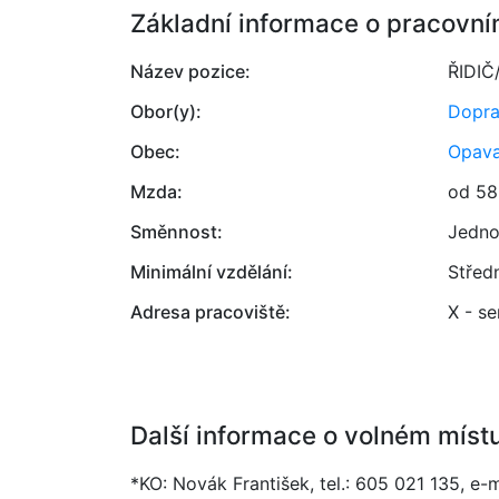
Základní informace o pracovní
Název pozice:
ŘIDI
Obor(y):
Dopr
Obec:
Opav
Mzda:
od 58
Směnnost:
Jedno
Minimální vzdělání:
Střed
Adresa pracoviště:
X - se
Další informace o volném míst
*KO: Novák František, tel.: 605 021 135, e-