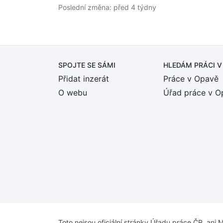
Poslední změna: před 4 týdny
SPOJTE SE SÁMI
HLEDÁM PRÁCI
V
Přidat inzerát
Práce v Opavě
O webu
Úřad práce v O
Toto nejsou oficiální stránky Úřadu práce ČR, ani M