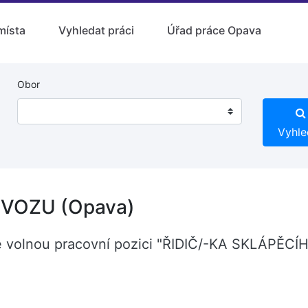
místa
Vyhledat práci
Úřad práce Opava
Obor
Vyhle
 VOZU (Opava)
pavě volnou pracovní pozici "ŘIDIČ/-KA SKLÁPĚC