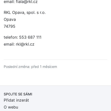
email: fiala@rkl.cz
RKL Opava, spol. s r.o.
Opava
74795
telefon: 553 687 111
email: rkl@rkl.cz
Poslední změna: před 1 měsícem
SPOJTE SE SÁMI
Přidat inzerát
O webu