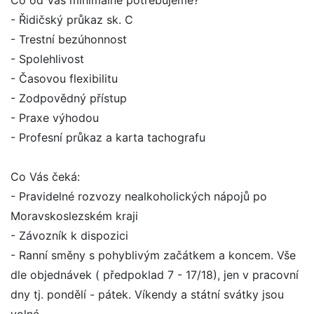
Co od Vás minimálně potřebujeme?
- Řidičský průkaz sk. C
- Trestní bezúhonnost
- Spolehlivost
- Časovou flexibilitu
- Zodpovědný přístup
- Praxe výhodou
- Profesní průkaz a karta tachografu
Co Vás čeká:
- Pravidelné rozvozy nealkoholických nápojů po
Moravskoslezském kraji
- Závozník k dispozici
- Ranní směny s pohyblivým začátkem a koncem. Vše
dle objednávek ( předpoklad 7 - 17/18), jen v pracovní
dny tj. pondělí - pátek. Víkendy a státní svátky jsou