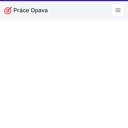
Práce Opava
Open