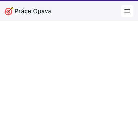
Práce Opava
Open