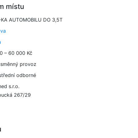
m místu
Č-KA AUTOMOBILU DO 3,5T
ava
a
0 – 60 000 Kč
směnný provoz
 střední odborné
ed s.r.o.
ucká 267/29
u