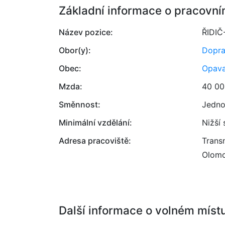
Základní informace o pracovní
Název pozice:
ŘIDI
Obor(y):
Dopr
Obec:
Opav
Mzda:
40 00
Směnnost:
Jedno
Minimální vzdělání:
Nižší
Adresa pracoviště:
Transn
Olomo
Další informace o volném míst