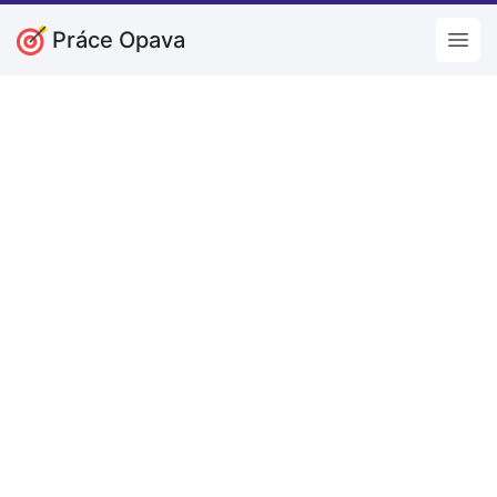
Práce Opava
Open