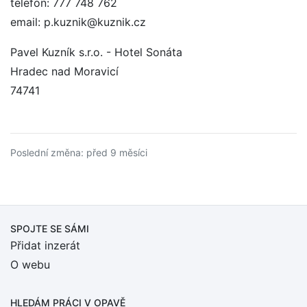
telefon: 777 748 762
email: p.kuznik@kuznik.cz
Pavel Kuzník s.r.o. - Hotel Sonáta
Hradec nad Moravicí
74741
Poslední změna: před 9 měsíci
SPOJTE SE SÁMI
Přidat inzerát
O webu
HLEDÁM PRÁCI
V OPAVĚ