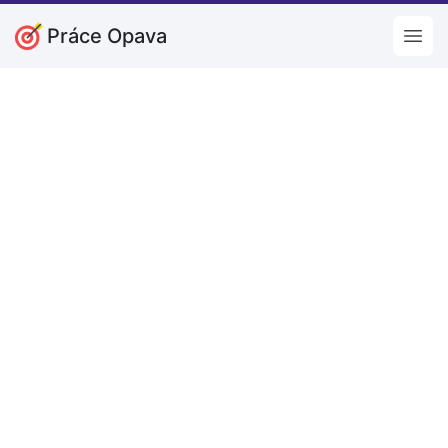
Práce Opava
Open