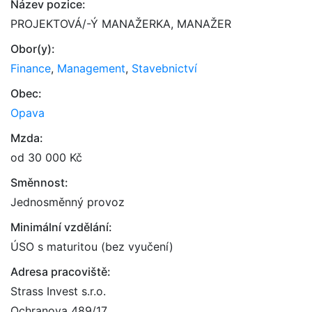
Název pozice:
PROJEKTOVÁ/-Ý MANAŽERKA, MANAŽER
Obor(y):
Finance
,
Management
,
Stavebnictví
Obec:
Opava
Mzda:
od 30 000 Kč
Směnnost:
Jednosměnný provoz
Minimální vzdělání:
ÚSO s maturitou (bez vyučení)
Adresa pracoviště:
Strass Invest s.r.o.
Ochranova 489/17