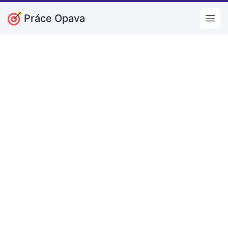
Práce Opava
Open