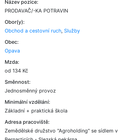
Název pozice:
PRODAVAČ/-KA POTRAVIN
Obor(y):
Obchod a cestovní ruch
,
Služby
Obec:
Opava
Mzda:
od 134 Kč
Směnnost:
Jednosměnný provoz
Minimální vzdělání:
Základní + praktická škola
Adresa pracoviště:
Zemědělské družstvo "Agroholding" se sídlem v
Bernarticích - Slezská pekárna