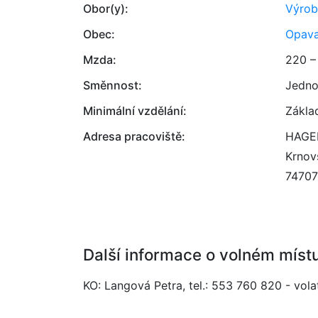
Obor(y):
Výrob
Obec:
Opav
Mzda:
220 –
Směnnost:
Jedno
Minimální vzdělání:
Zákla
Adresa pracoviště:
HAGEM
Krnov
74707
Další informace o volném míst
KO: Langová Petra, tel.: 553 760 820 - vol