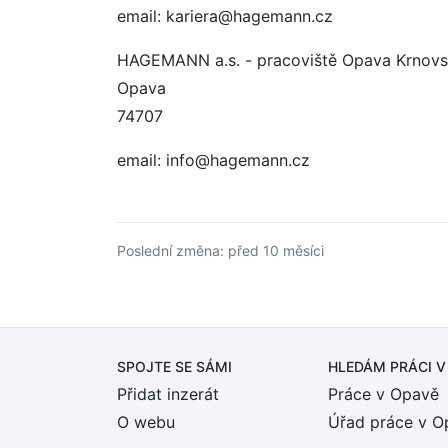
email: kariera@hagemann.cz
HAGEMANN a.s. - pracoviště Opava Krnov
Opava
74707
email: info@hagemann.cz
Poslední změna: před 10 měsíci
SPOJTE SE SÁMI
HLEDÁM PRÁCI
V
Přidat inzerát
Práce v Opavě
O webu
Úřad práce v O