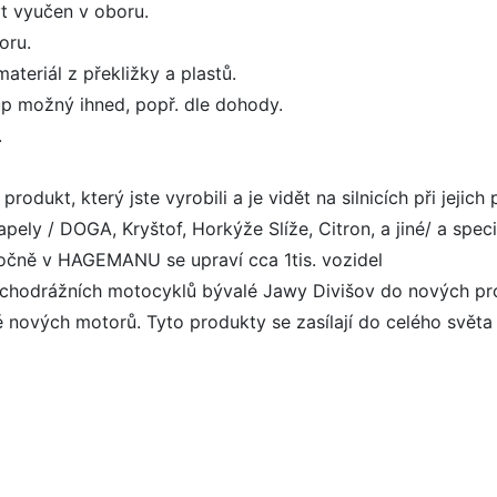
t vyučen v oboru.
oru.
ateriál z překližky a plastů.
p možný ihned, popř. dle dohody.
.
rodukt, který jste vyrobili a je vidět na silnicích při jejich 
ely / DOGA, Kryštof, Horkýže Slíže, Citron, a jiné/ a speciá
 Ročně v HAGEMANU se upraví cca 1tis. vozidel
lochodrážních motocyklů bývalé Jawy Divišov do nových pr
é nových motorů. Tyto produkty se zasílají do celého svět