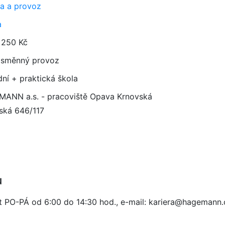
a a provoz
a
 250 Kč
směnný provoz
dní + praktická škola
ANN a.s. - pracoviště Opava Krnovská
ská 646/117
u
at PO-PÁ od 6:00 do 14:30 hod., e-mail: kariera@hagemann.