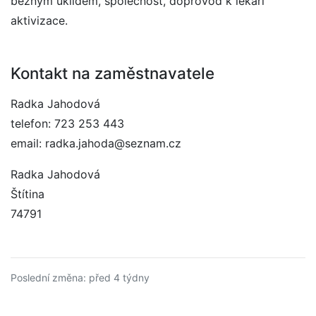
běžným úklidem, společnost, doprovod k lékaři
aktivizace.
Kontakt na zaměstnavatele
Radka Jahodová
telefon: 723 253 443
email: radka.jahoda@seznam.cz
Radka Jahodová
Štítina
74791
Poslední změna: před 4 týdny