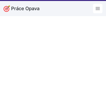
Práce Opava
Open