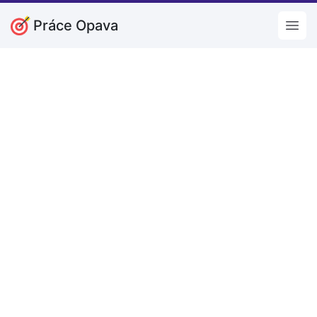
Práce Opava
Open