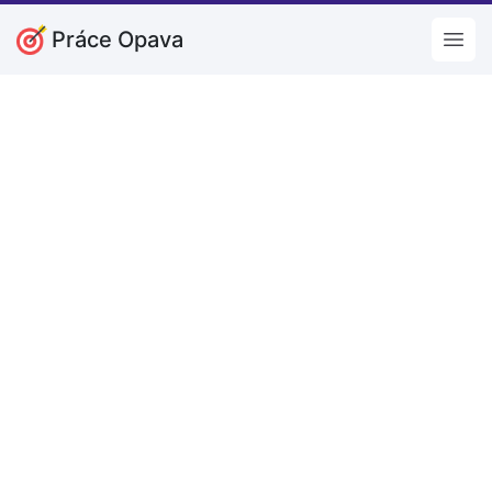
Práce Opava
Open