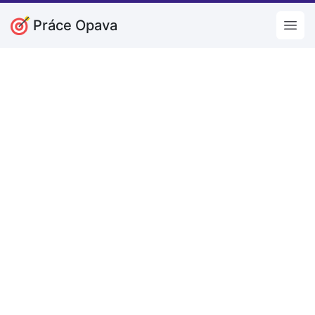
Práce Opava
Open