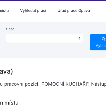
místa
Vyhledat práci
Úřad práce Opava
Obor
Vyhle
ava)
nou pracovní pozici "POMOCNÍ KUCHAŘI". Nástu
m místu