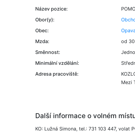
Název pozice:
POMO
Obor(y):
Obcho
Obec:
Opav
Mzda:
od 30
Směnnost:
Jedno
Minimální vzdělání:
Střed
Adresa pracoviště:
KOZL
Mezi 
Další informace o volném míst
KO: Lužná Simona, tel.: 731 103 447, volat