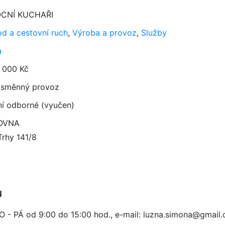
CNÍ KUCHAŘI
d a cestovní ruch
,
Výroba a provoz
,
Služby
a
 000 Kč
směnný provoz
ní odborné (vyučen)
OVNA
Trhy 141/8
u
 PO - PÁ od 9:00 do 15:00 hod., e-mail: luzna.simona@gmail