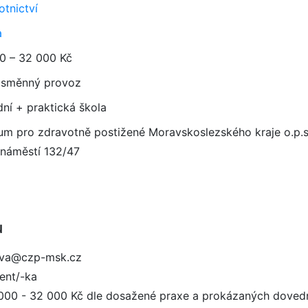
otnictví
a
0 – 32 000 Kč
směnný provoz
dní + praktická škola
um pro zdravotně postižené Moravskoslezského kraje o.p.s.
 náměstí 132/47
u
pava@czp-msk.cz
tent/-ka
000 - 32 000 Kč dle dosažené praxe a prokázaných dovedn