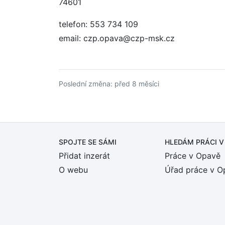
74601
telefon: 553 734 109
email: czp.opava@czp-msk.cz
Poslední změna: před 8 měsíci
SPOJTE SE SÁMI
HLEDÁM PRÁCI
V
Přidat inzerát
Práce v Opavě
O webu
Úřad práce v O