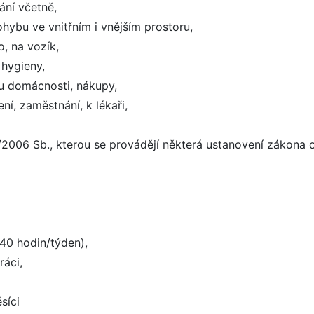
ání včetně,
ybu ve vnitřním i vnějším prostoru,
, na vozík,
hygieny,
u domácnosti, nákupy,
ní, zaměstnání, k lékaři,
/2006 Sb., kterou se provádějí některá ustanovení zákona o
40 hodin/týden),
áci,
síci