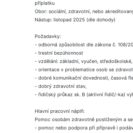
příplatku
Obor: sociální, zdravotní, nebo akreditova
Nástup: listopad 2025 (dle dohody)
Požadavky:
- odborná způsobilost dle zákona č. 108/2
- trestní bezúhonnost
- vzdělání: základní, vyučen, středoškolské
- orientace v problematice osob se zdravo
- dobré komunikační dovednosti, časová flex
- dobrý zdravotní stav,
- řidičský průkaz sk. B (aktivní řidič/-ka) 
Hlavní pracovní náplň:
Pomoc osobám zdravotně postiženým a sen
- pomoc nebo podpora při přípravě i podáv