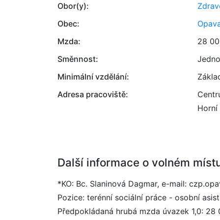
Obor(y):
Zdrav
Obec:
Opav
Mzda:
28 00
Směnnost:
Jedno
Minimální vzdělání:
Zákla
Adresa pracoviště:
Centr
Horní
Další informace o volném míst
*KO: Bc. Slaninová Dagmar, e-mail: czp.o
Pozice: terénní sociální práce - osobní asis
Předpokládaná hrubá mzda úvazek 1,0: 28 