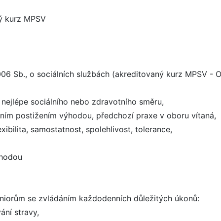
ný kurz MPSV
006 Sb., o sociálních službách (akreditovaný kurz MPSV - 
, nejlépe sociálního nebo zdravotního směru,
tním postižením výhodou, předchozí praxe v oboru vítaná,
ibilita, samostatnost, spolehlivost, tolerance,
výhodou
iorům se zvládáním každodenních důležitých úkonů:
ání stravy,