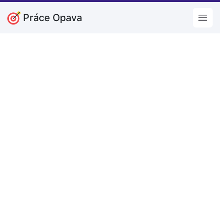
Práce Opava
Open