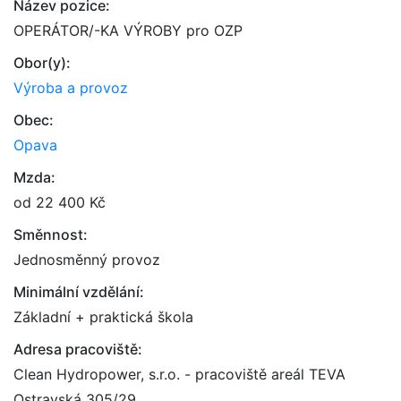
Název pozice:
OPERÁTOR/-KA VÝROBY pro OZP
Obor(y):
Výroba a provoz
Obec:
Opava
Mzda:
od 22 400 Kč
Směnnost:
Jednosměnný provoz
Minimální vzdělání:
Základní + praktická škola
Adresa pracoviště:
Clean Hydropower, s.r.o. - pracoviště areál TEVA
Ostravská 305/29