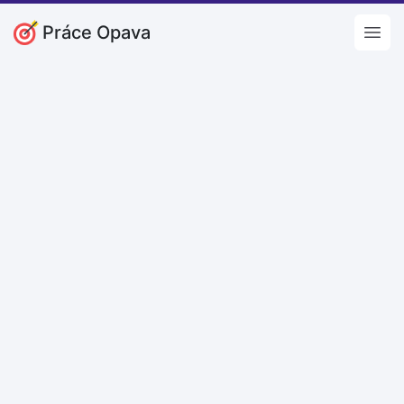
Práce Opava
Open