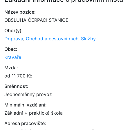
Název pozice:
OBSLUHA ČERPACÍ STANICE
Obor(y):
Doprava
,
Obchod a cestovní ruch
,
Služby
Obec:
Kravaře
Mzda:
od 11 700 Kč
Směnnost:
Jednosměnný provoz
Minimální vzdělání:
Základní + praktická škola
Adresa pracoviště: