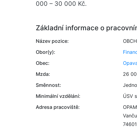
000 – 30 000 Kč.
Základní informace o pracovní
Název pozice:
OBCH
Obor(y):
Finan
Obec:
Opav
Mzda:
26 00
Směnnost:
Jedno
Minimální vzdělání:
ÚSV s
Adresa pracoviště:
OPAME
Vanču
74601