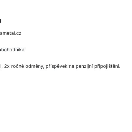
u
pametal.cz
 obchodníka.
2x ročně odměny, příspěvek na penzijní připojištění.