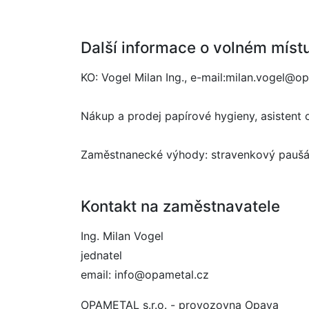
Další informace o volném míst
KO: Vogel Milan Ing., e-mail:milan.vogel@o
Nákup a prodej papírové hygieny, asistent
Zaměstnanecké výhody: stravenkový paušál, 
Kontakt na zaměstnavatele
Ing. Milan Vogel
jednatel
email: info@opametal.cz
OPAMETAL s.r.o. - provozovna Opava