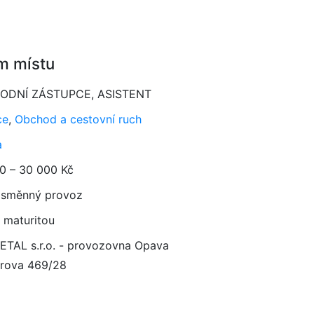
m místu
ODNÍ ZÁSTUPCE, ASISTENT
ce
,
Obchod a cestovní ruch
a
0 – 30 000 Kč
směnný provoz
 maturitou
TAL s.r.o. - provozovna Opava
rova 469/28