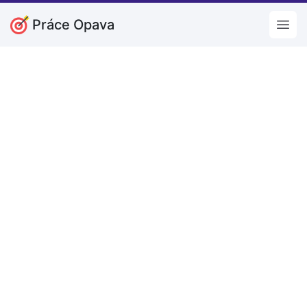
Práce Opava
Open