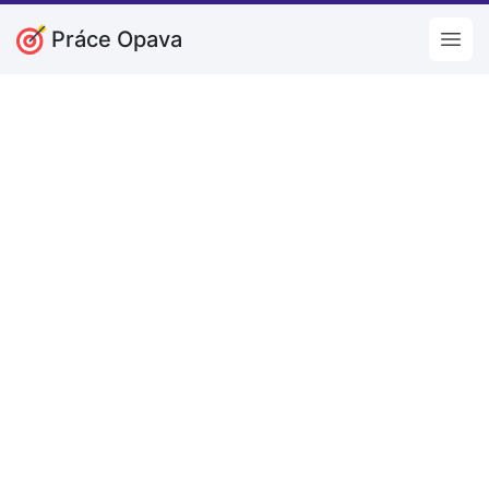
Práce Opava
Open