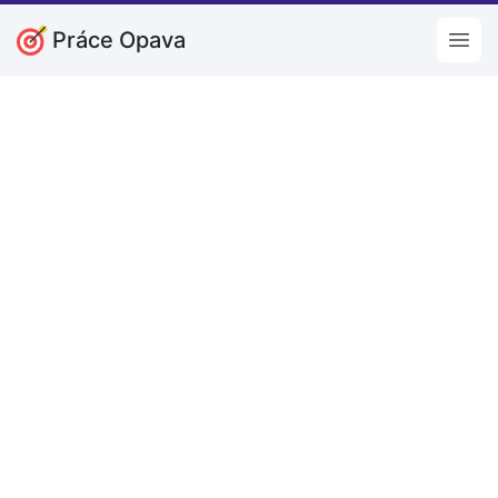
Práce Opava
Open