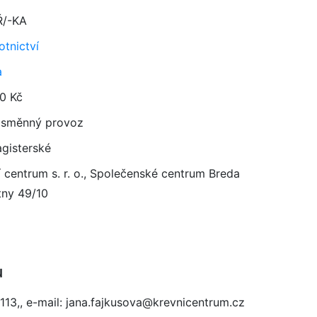
Ř/-KA
otnictví
a
0 Kč
směnný provoz
gisterské
í centrum s. r. o., Společenské centrum Breda
tny 49/10
u
113,, e-mail: jana.fajkusova@krevnicentrum.cz