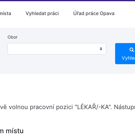
místa
Vyhledat práci
Úřad práce Opava
Obor
Vyhle
pavě volnou pracovní pozici "LÉKAŘ/-KA". Nástu
m místu