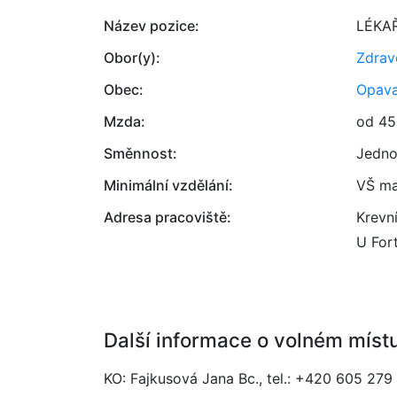
Název pozice:
LÉKA
Obor(y):
Zdrav
Obec:
Opav
Mzda:
od 45
Směnnost:
Jedno
Minimální vzdělání:
VŠ ma
Adresa pracoviště:
Krevn
U For
Další informace o volném míst
KO: Fajkusová Jana Bc., tel.: +420 605 279 