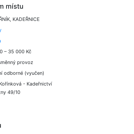
m místu
ŘNÍK, KADEŘNICE
y
a
0 – 35 000 Kč
směnný provoz
ní odborné (vyučen)
Kořínková - Kadeřnictví
tny 49/10
u