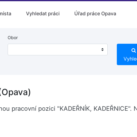
místa
Vyhledat práci
Úřad práce Opava
Obor
Vyhle
(Opava)
olnou pracovní pozici "KADEŘNÍK, KADEŘNICE". 