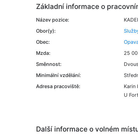
Základní informace o pracovní
Název pozice:
KADE
Obor(y):
Služb
Obec:
Opav
Mzda:
25 00
Směnnost:
Dvou
Minimální vzdělání:
Střed
Adresa pracoviště:
Karin 
U For
Další informace o volném míst