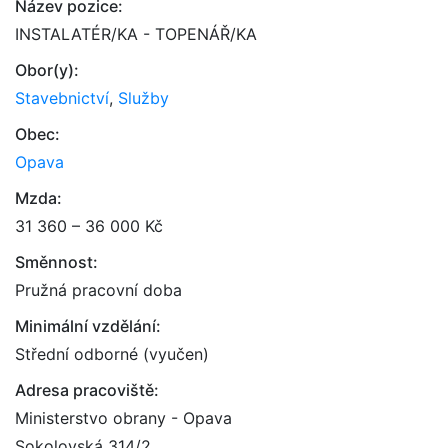
Název pozice:
INSTALATÉR/KA - TOPENÁŘ/KA
Obor(y):
Stavebnictví
,
Služby
Obec:
Opava
Mzda:
31 360 – 36 000 Kč
Směnnost:
Pružná pracovní doba
Minimální vzdělání:
Střední odborné (vyučen)
Adresa pracoviště:
Ministerstvo obrany - Opava
Sokolovská 314/2