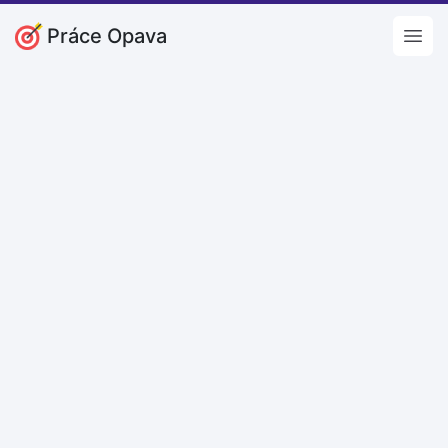
Práce Opava
Open