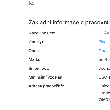
Kč.
Základní informace o pracovní
Název pozice:
HLAV
Obor(y):
Finan
Obec:
Opav
Mzda:
od 45
Směnnost:
Jedno
Minimální vzdělání:
ÚSO s
Adresa pracoviště:
Unicon
Hrade
74601