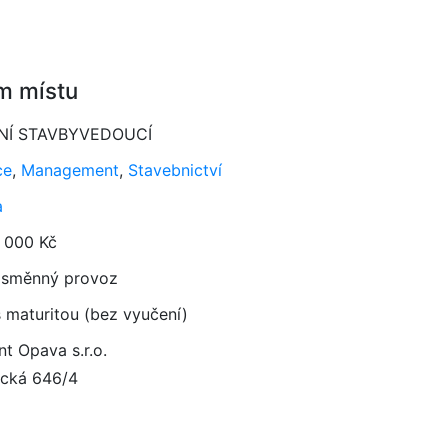
m místu
NÍ STAVBYVEDOUCÍ
ce
,
Management
,
Stavebnictví
a
 000 Kč
směnný provoz
 maturitou (bez vyučení)
t Opava s.r.o.
cká 646/4