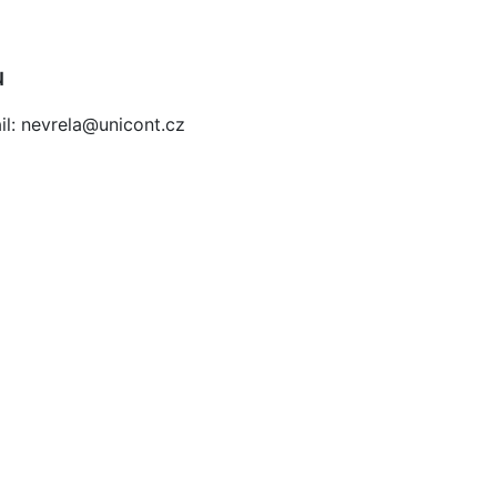
u
ail: nevrela@unicont.cz