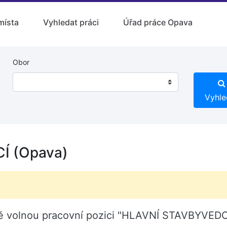
místa
Vyhledat práci
Úřad práce Opava
Obor
Vyhle
Í (Opava)
avě volnou pracovní pozici "HLAVNÍ STAVBYVED