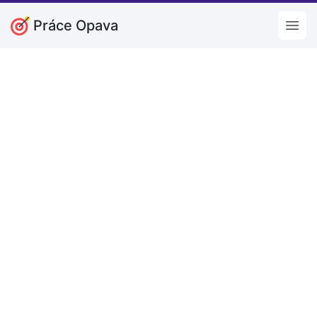
Práce Opava
Open