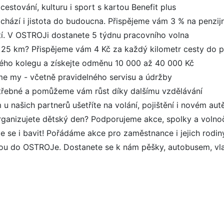
estování, kulturu i sport s kartou Benefit plus
řichází i jistota do budoucna. Přispějeme vám 3 % na penzijn
tí. V OSTROJi dostanete 5 týdnu pracovního volna
ež 25 km? Přispějeme vám 4 Kč za každý kilometr cesty do 
vého kolegu a získejte odměnu 10 000 až 40 000 Kč
me my - včetně pravidelného servisu a údržby
otřebné a pomůžeme vám růst díky dalšímu vzdělávání
u našich partnerů ušetříte na volání, pojištění i novém aut
organizujete dětský den? Podporujeme akce, spolky a volno
me se i bavit! Pořádáme akce pro zaměstnance i jejich rodin
dou do OSTROJe. Dostanete se k nám pěšky, autobusem, vla