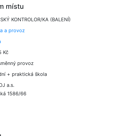
m místu
NSKÝ KONTROLOR/KA (BALENÍ)
a a provoz
a
5 Kč
směnný provoz
dní + praktická škola
J a.s.
ská 1586/66
u