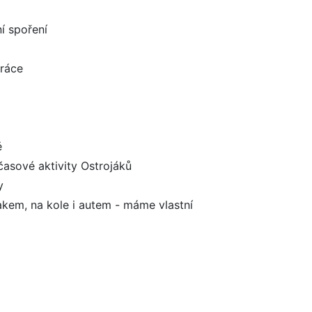
í spoření
práce
ě
časové aktivity Ostrojáků
y
kem, na kole i autem - máme vlastní