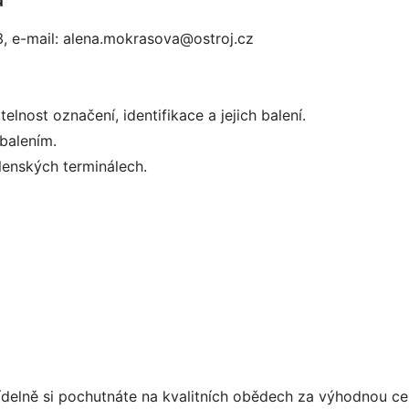
3, e-mail: alena.mokrasova@ostroj.cz
elnost označení, identifikace a jejich balení.
balením.
lenských terminálech.
 jídelně si pochutnáte na kvalitních obědech za výhodnou c