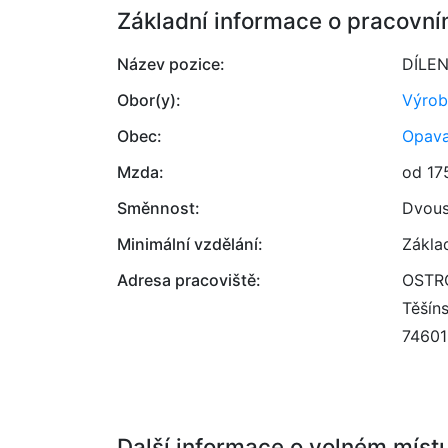
Základní informace o pracovní
Název pozice:
DÍLE
Obor(y):
Výrob
Obec:
Opav
Mzda:
od 17
Směnnost:
Dvou
Minimální vzdělání:
Zákla
Adresa pracoviště:
OSTRO
Těšín
74601
Další informace o volném míst