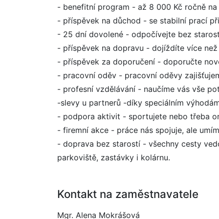
- benefitní program - až 8 000 Kč ročně na c
- příspěvek na důchod - se stabilní prací p
- 25 dní dovolené - odpočívejte bez staros
- příspěvek na dopravu - dojíždíte více n
- příspěvek za doporučení - doporučte no
- pracovní oděv - pracovní oděvy zajišťuje
- profesní vzdělávání - naučíme vás vše p
-slevy u partnerů -díky speciálním výhodám 
- podpora aktivit - sportujete nebo třeba 
- firemní akce - práce nás spojuje, ale umí
- doprava bez starostí - všechny cesty ve
parkoviště, zastávky i kolárnu.
Kontakt na zaměstnavatele
Mgr. Alena Mokrášová