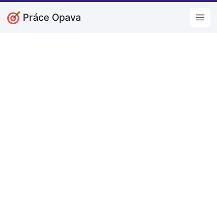
Práce Opava
Open